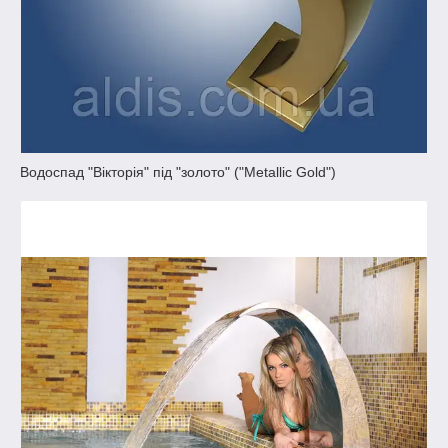
Водоспад "Вікторія" під "золото" ("Metallic Gold")