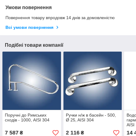
Умови повернення
Повернення товару впродовж 14 днів за домовленістю
Всі умови повернення
Подібні товари компанії
Поручні до Римських
Ручки н/ж в басейн - 500,
Водо
сходів - 1000, AISI 304
Ø 25, AISI 304
гарм
AISI
7 587
2 116
14 
₴
₴