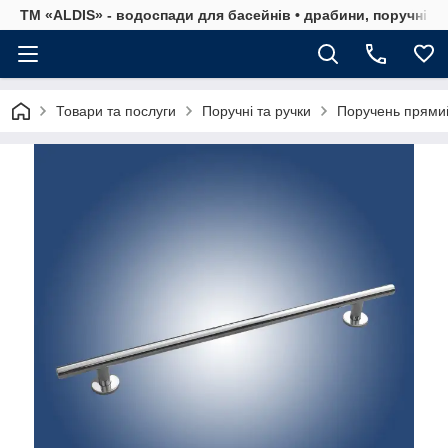
ТМ «ALDIS» - водоспади для басейнів • драбини, поручні, р
Товари та послуги
Поручні та ручки
Поручень прямий 