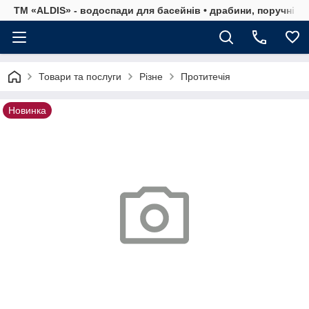
ТМ «ALDIS» - водоспади для басейнів • драбини, поручні, р
Товари та послуги
Різне
Протитечія
Новинка