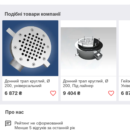
Подібні товари компанії
Донний трап круглий, Ø
Донний трап круглий, Ø
Гейз
200, універсальний
200, Під лайнер
Унів
6 872
9 404
6 8
₴
₴
Про нас
Рейтинг не сформований
Менше 5 відгуків за останній рік