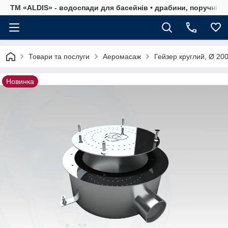
ТМ «ALDIS» - водоспади для басейнів • драбини, поручні, р
Товари та послуги
Аеромасаж
Гейзер круглий, Ø 20
Новинка