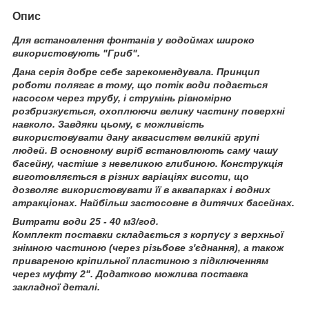
Опис
Для встановлення фонтанів у водоймах широко
використовують "Гриб".
Дана серія добре себе зарекомендувала. Принцип
роботи полягає в тому, що потік води подається
насосом через трубу, і струмінь рівномірно
розбризкується, охоплюючи велику частину поверхні
навколо. Завдяки цьому, є можливість
використовувати дану аквасистем великій групі
людей. В основному виріб встановлюють саму чашу
басейну, частіше з невеликою глибиною. Конструкція
виготовляється в різних варіаціях висоти, що
дозволяє використовувати її в аквапарках і водних
атракціонах. Найбільш застосовне в дитячих басейнах.
Витрати води 25 - 40 м3/год.
Комплект поставки складається з корпусу з верхньої
знімною частиною (через різьбове з'єднання), а також
привареною кріпильної пластиною з підключенням
через муфту 2". Додатково можлива поставка
закладної деталі.