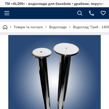
ТМ «ALDIS» - водоспади для басейнів • драбини, поручні, р
Товари та послуги
Водоспади
Водоспад "Гриб - 1400