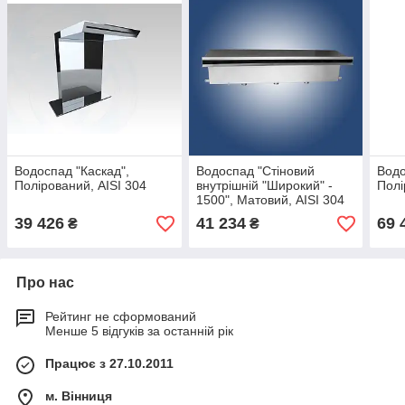
Водоспад "Каскад",
Водоспад "Стіновий
Водо
Полірований, AISI 304
внутрішній "Широкий" -
Полі
1500", Матовий, AISI 304
39 426
41 234
69 
₴
₴
Про нас
Рейтинг не сформований
Менше 5 відгуків за останній рік
Працює з 27.10.2011
м. Вінниця