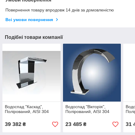
Повернення товару впродовж 14 днів за домовленістю
Всі умови повернення
Подібні товари компанії
Водоспад "Каскад",
Водоспад "Вікторія",
Водо
Полірований, AISI 304
Полірований, AISI 304
Полі
39 382
23 485
31 
₴
₴