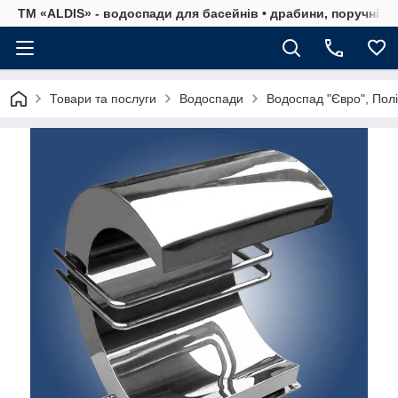
ТМ «ALDIS» - водоспади для басейнів • драбини, поручні, р
Товари та послуги
Водоспади
Водоспад "Євро", Полі