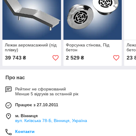
Лежак аеромасажний (під
Форсунка стінова, Під
Лежа
плівку)
бетон
бето
39 743
2 529
23 
₴
₴
Про нас
Рейтинг не сформований
Менше 5 відгуків за останній рік
Працює з 27.10.2011
м. Вінниця
вул. Київська 78-Б, Вінниця, Україна
Контакти