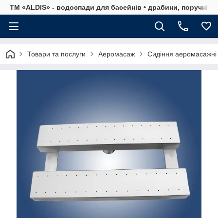
ТМ «ALDIS» - водоспади для басейнів • драбини, поручні, р
Товари та послуги
Аеромасаж
Сидіння аеромасажні